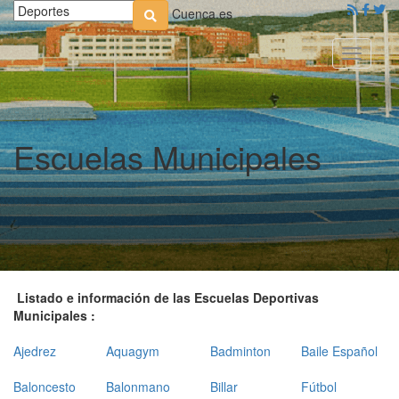
Cuenca.es
Toggle
navigati
Escuelas Municipales
Listado e información de las Escuelas Deportivas
Municipales :
Ajedrez
Aquagym
Badminton
Baile Español
Baloncesto
Balonmano
Billar
Fútbol