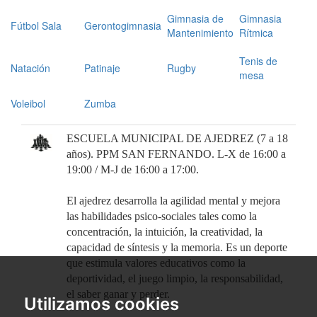
Gimnasia de
Gimnasia
Fútbol Sala
Gerontogimnasia
Mantenimiento
Rítmica
Tenis de
Natación
Patinaje
Rugby
mesa
Voleibol
Zumba
ESCUELA MUNICIPAL DE AJEDREZ (7 a 18
años). PPM SAN FERNANDO. L-X de 16:00 a
19:00 / M-J de 16:00 a 17:00.
El ajedrez desarrolla la agilidad mental y mejora
las habilidades psico-sociales tales como la
concentración, la intuición, la creatividad, la
capacidad de síntesis y la memoria. Es un deporte
que estimula valores educativos como la
deportividad, el juego limpio, la responsabilidad,
el saber ganar y perder.
Utilizamos cookies