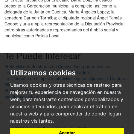
presente la Corporación municipal la completo, así como la
delegada de la Junta en Cuenca, María Ángeles López; la
senadora Carmen Torralba; el diputado regional Ángel Tomás
Godoy; y una amplia representación de la Diputación Provincial,
entre otras autoridades y representantes del ámbito social y
municipal como Policía Local.
Te Puede Interesar
El Servicio de Bomberos de Cuenca incorpora nuevos e
Utilizamos cookies
innovadores equipos de protección individual
La Campaña de Limpieza Intensiva llega este jueves a Tiradores
Altos y Bajos
Usamos cookies y otras técnicas de rastreo para
El Ayuntamiento cumple con el voto a la Virgen de Las Nieves
mejorar tu experiencia de navegación en nuestra
que fue suscrito en 1492
web, para mostrarte contenidos personalizados y
<
anuncios adecuados, para analizar el tráfico en
nuestra web y para comprender de donde llegan
nuestros visitantes.
© 2026 Ayto. de Cuenca|
Aviso legal
|
Condiciones de uso
|
Aceptar